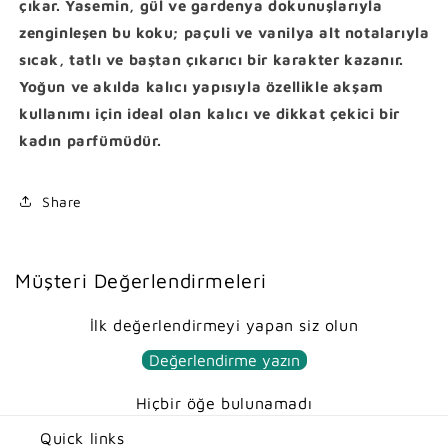
çıkar. Yasemin, gül ve gardenya dokunuşlarıyla
(
(
zenginleşen bu koku; paçuli ve vanilya alt notalarıyla
W
W
5
5
sıcak, tatlı ve baştan çıkarıcı bir karakter kazanır.
4
4
Yoğun ve akılda kalıcı yapısıyla özellikle akşam
)
)
kullanımı için ideal olan kalıcı ve dikkat çekici bir
i
i
kadın parfümüdür.
ç
ç
i
i
n
n
Share
a
a
d
d
e
e
d
d
Müşteri Değerlendirmeleri
i
i
a
a
İlk değerlendirmeyi yapan siz olun
z
r
a
t
Değerlendirme yazın
l
ı
t
r
Hiçbir öğe bulunamadı
ı
ı
n
n
Quick links