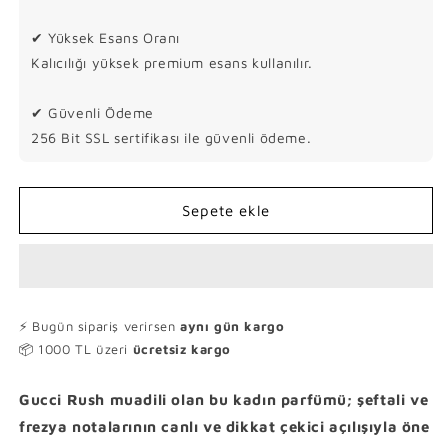
R
R
u
u
✔ Yüksek Esans Oranı
s
s
Kalıcılığı yüksek premium esans kullanılır.
h
h
M
M
u
u
✔ Güvenli Ödeme
a
a
256 Bit SSL sertifikası ile güvenli ödeme.
d
d
i
i
l
l
Sepete ekle
i
i
K
K
a
a
d
d
ı
ı
n
n
⚡ Bugün sipariş verirsen
aynı gün kargo
P
P
📦 1000 TL üzeri
ücretsiz kargo
a
a
r
r
Gucci Rush muadili olan bu kadın parfümü; şeftali ve
f
f
ü
ü
frezya notalarının canlı ve dikkat çekici açılışıyla öne
m
m