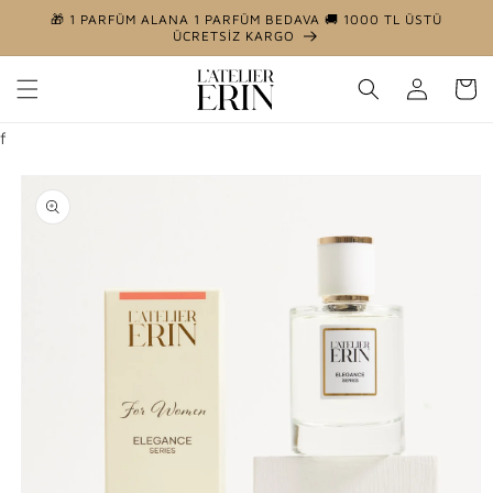
İçeriğe
🎁 1 PARFÜM ALANA 1 PARFÜM BEDAVA 🚚 1000 TL ÜSTÜ
atla
ÜCRETSİZ KARGO
Oturum
Sepet
aç
f
Ürün
bilgisine
atla