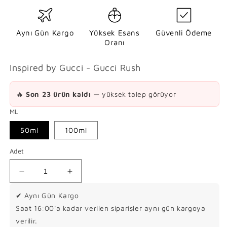
a
t
Aynı Gün Kargo
Yüksek Esans
Güvenli Ödeme
Oranı
Inspired by Gucci - Gucci Rush
🔥
Son 23 ürün kaldı
— yüksek talep görüyor
ML
50ml
100ml
Adet
G
G
u
u
✔ Aynı Gün Kargo
c
c
c
c
Saat 16:00'a kadar verilen siparişler aynı gün kargoya
i
i
verilir.