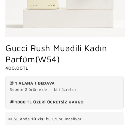
Medya
1
Gucci Rush Muadili Kadın
modda
oynatın
Parfüm(W54)
N
400.00TL
o
r
🎁
1 ALANA 1 BEDAVA
m
Sepete 2 ürün ekle → biri ücretsiz
a
🚚
1000 TL ÜZERİ ÜCRETSİZ KARGO
l
f
i
👀 Şu anda
10 kişi
bu ürünü inceliyor
y